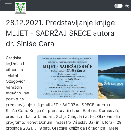
28.12.2021. Predstavljanje knjige
MLJET - SADRŽAJ SREĆE autora
dr. Siniše Cara
Gradska
knjižnica i
čitaonica
"Metel
Ožegović"
Varaždin
srdačno Vas
poziva na
predstavljanje knjige MLJET - SADRŽAJ SREĆE autora dr.
Siniše Cara. Knjigu će predstaviti: dr. sc. Barbara Đurasović,
urednica, doc. art. mr. art. Sofija Cingula i autor. Glazbeni dio
programa: Nonet Donum i maestro Višeslav Jaklin. Utorak, 28.
prosinca 2021. u 19 sati. Gradska knjižnica i čitaonica ,,Metel