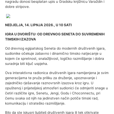
nagradu donosi besplatan upis u Gradsku knjižnicu Varaždin i
dobre stripove.
NEDJELJA, 14. LIPNJA 2026., U 10 SATI
IGRA U DVORIŠTU: OD DREVNOG SENETA DO SUVREMENIH
TIMSKIH IZAZOVA
Od drevnog egipatskog Seneta do modernih društvenih igara,
sudionike očekuje zabavno i dinamično timsko natjecanje u
kojem će spretnost, snalažljivost, logičko razmišljanje i dobra
suradnja biti ključ uspjeha.
Ova interaktivna radionica društvenih igara namijenjena je svim
generacijama te pruža priliku za druženje, upoznavanje i
zajedničko rješavanje raznovrsnih izazova kroz igru. U
opuštenoj i prijateljskoj atmosferi sudionici će odmjeriti snage u
četiri različite igre, Senetu, Jengi, Godu i Choconnectu, pri
čemu svaka od njih na jedinstven način potiče timski rad,
komunikaciju i strateško razmišljanje.
Bilo da ste iskusni ljubitelj društvenih igara ili tek otkrivate