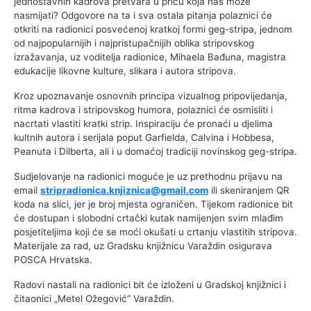
jednostavnih kadrova pretvara u priču koja nas može
nasmijati? Odgovore na ta i sva ostala pitanja polaznici će
otkriti na radionici posvećenoj kratkoj formi geg-stripa, jednom
od najpopularnijih i najpristupačnijih oblika stripovskog
izražavanja, uz voditelja radionice, Mihaela Bađuna, magistra
edukacije likovne kulture, slikara i autora stripova.
Kroz upoznavanje osnovnih principa vizualnog pripovijedanja,
ritma kadrova i stripovskog humora, polaznici će osmisliti i
nacrtati vlastiti kratki strip. Inspiraciju će pronaći u djelima
kultnih autora i serijala poput Garfielda, Calvina i Hobbesa,
Peanuta i Dilberta, ali i u domaćoj tradiciji novinskog geg-stripa.
Sudjelovanje na radionici moguće je uz prethodnu prijavu na
email
stripradionica.knjiznica@gmail.com
ili skeniranjem QR
koda na slici, jer je broj mjesta ograničen. Tijekom radionice bit
će dostupan i slobodni crtački kutak namijenjen svim mlađim
posjetiteljima koji će se moći okušati u crtanju vlastitih stripova.
Materijale za rad, uz Gradsku knjižnicu Varaždin osigurava
POSCA Hrvatska.
Radovi nastali na radionici bit će izloženi u Gradskoj knjižnici i
čitaonici „Metel Ožegović“ Varaždin.