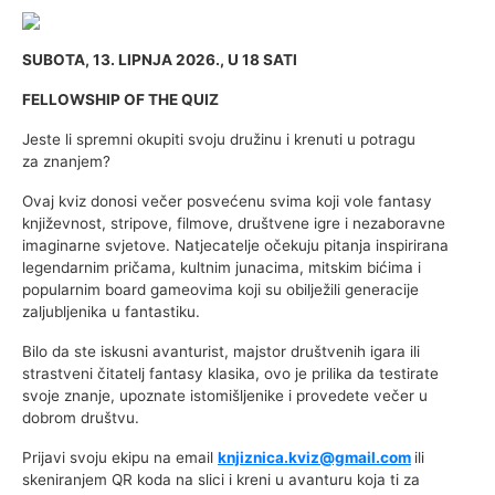
SUBOTA, 13. LIPNJA 2026., U 18 SATI
FELLOWSHIP OF THE QUIZ
Jeste li spremni okupiti svoju družinu i krenuti u potragu
za znanjem?
Ovaj kviz donosi večer posvećenu svima koji vole fantasy
književnost, stripove, filmove, društvene igre i nezaboravne
imaginarne svjetove. Natjecatelje očekuju pitanja inspirirana
legendarnim pričama, kultnim junacima, mitskim bićima i
popularnim board gameovima koji su obilježili generacije
zaljubljenika u fantastiku.
Bilo da ste iskusni avanturist, majstor društvenih igara ili
strastveni čitatelj fantasy klasika, ovo je prilika da testirate
svoje znanje, upoznate istomišljenike i provedete večer u
dobrom društvu.
Prijavi svoju ekipu na email
knjiznica.kviz@gmail.com
ili
skeniranjem QR koda na slici i kreni u avanturu koja ti za