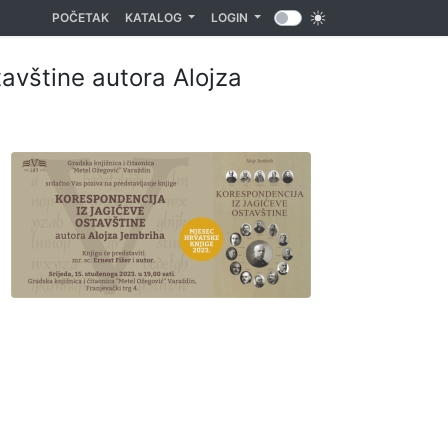
(CURRENT)
POČETAK
KATALOG
LOGIN
tavštine autora Alojza