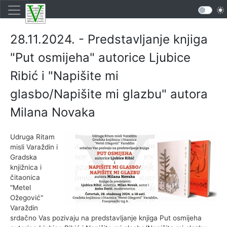
28.11.2024. - Predstavljanje knjiga
"Put osmijeha" autorice Ljubice
Ribić i "Napišite mi
glasbo/Napišite mi glazbu" autora
Milana Novaka
Udruga Ritam
misli Varaždin i
Gradska
knjižnica i
čitaonica
"Metel
Ožegović"
Varaždin
srdačno Vas pozivaju na predstavljanje knjiga Put osmijeha